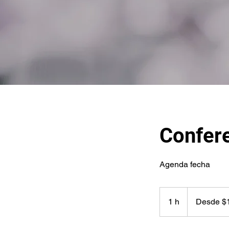
Confer
Agenda fecha
Desde
$1,500
1 h
1
Desde $1
usd