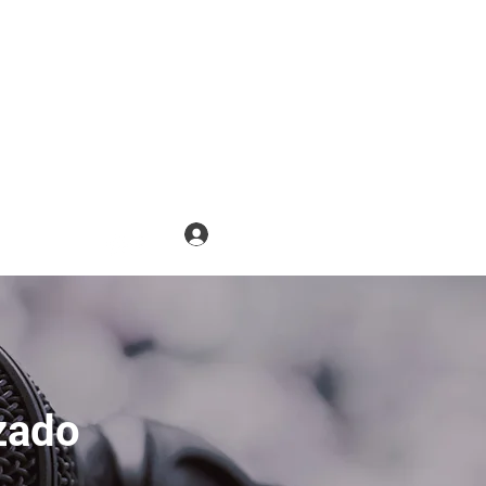
de tu Voz
Iniciar sesión
zado