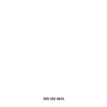
Gracias
por
visitarme :
999 582 8845