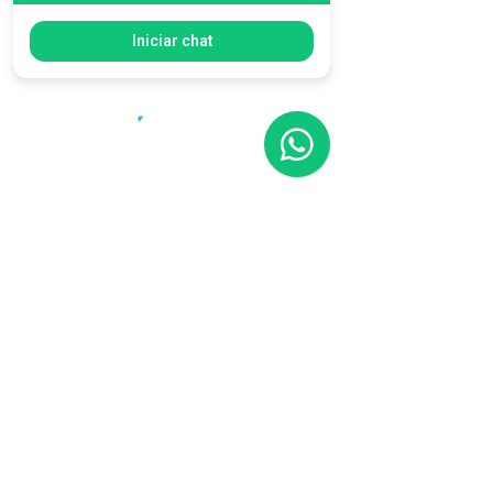
Iniciar chat
Gracias por
visitarme :)
999 582 8845