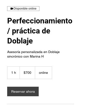
Disponible online
Perfeccionamiento
/ práctica de
Doblaje
Asesoría personalizada en Doblaje
sincrónico con Marina H
700
pesos
1 h
1
$700
online
mexicanos
Reservar ahora