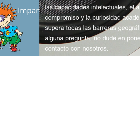
las capacidades intelectuales, el a
compromiso y la curiosidad acad
supera todas las barreras geográfi
alguna pregunta, no dude en pon
contacto con nosotros.
Gracias