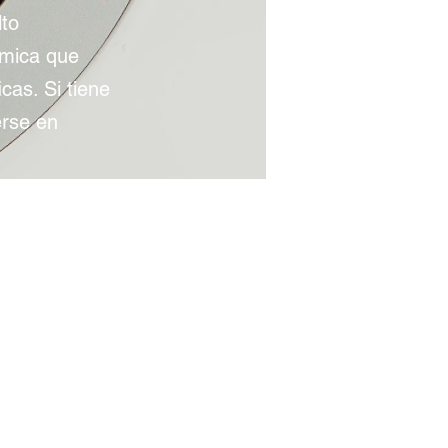
lto
émica que
cas. Si tiene
erse en