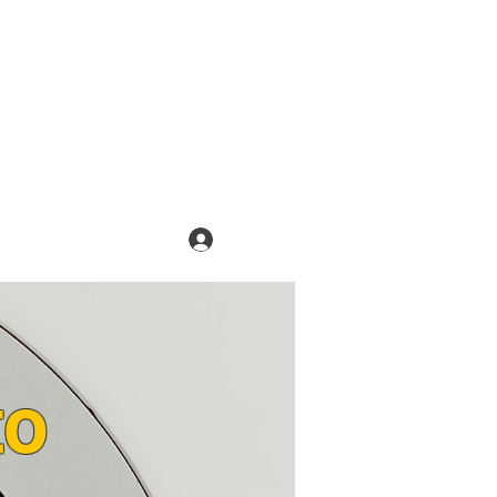
de tu Voz
Iniciar sesión
to