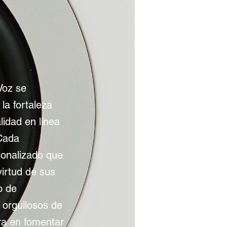
Voz se
la fortaleza
lidad en línea
 Cada
sonalizado que
irtud de sus
o de
orgullosos de
ra en fomentar