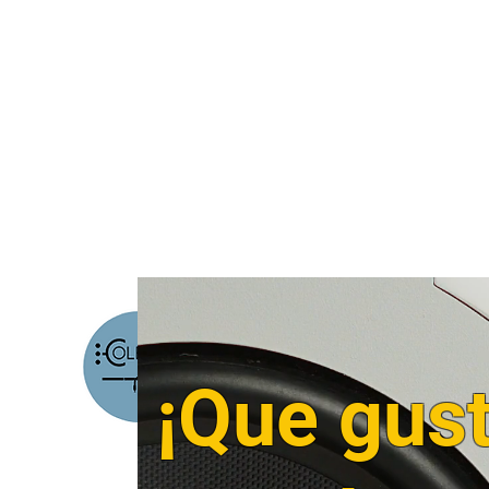
Descubre la Fuerza 
Inicio
Podcast
Saludo Personalizado
Contacto
¡Que gus